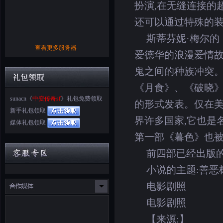
扮演,在无缝连接的
还可以通过特殊的装
斯蒂芬妮·梅尔
查看更多服务器
爱德华的浪漫爱情故
鬼之间的种族冲突。
《月食》、《破晓》
sunacn《
中变传奇sf
》礼包免费领取
的形式发表。仅在美
新手礼包领取
界许多国家,它也是
媒体礼包领取
第一部《暮色》也被
前四部已经出版
小说的主题:善恶
电影剧照
电影剧照
【来源:】