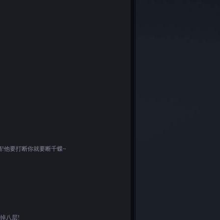
!他要打断你就要断千蝶~
掉八层!