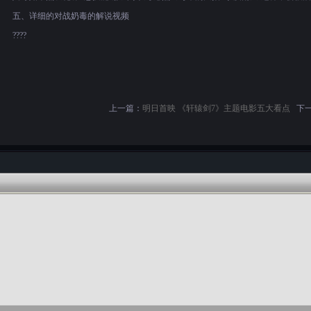
五、详细的对战奶毒的解说视频
????
上一篇：
明日首映 《轩辕剑7》主题电影五大看点
下一