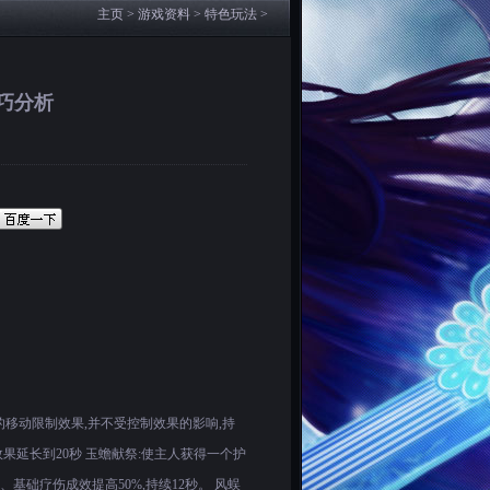
主页
>
游戏资料
>
特色玩法
>
巧分析
移动限制效果,并不受控制效果的影响,持
效果延长到20秒 玉蟾献祭:使主人获得一个护
、基础疗伤成效提高50%,持续12秒。 风蜈