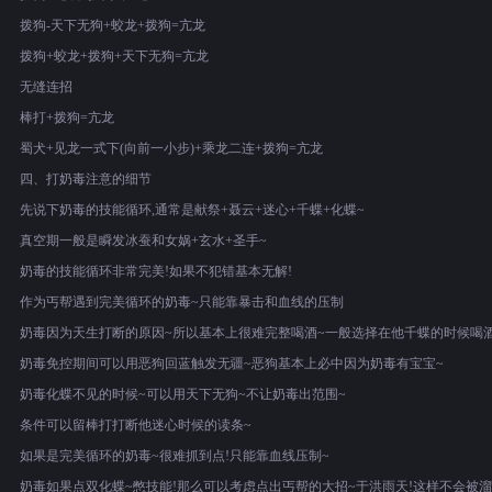
拨狗-天下无狗+蛟龙+拨狗=亢龙
拨狗+蛟龙+拨狗+天下无狗=亢龙
无缝连招
棒打+拨狗=亢龙
蜀犬+见龙一式下(向前一小步)+乘龙二连+拨狗=亢龙
四、打奶毒注意的细节
先说下奶毒的技能循环,通常是献祭+聂云+迷心+千蝶+化蝶~
真空期一般是瞬发冰蚕和女娲+玄水+圣手~
奶毒的技能循环非常完美!如果不犯错基本无解!
作为丐帮遇到完美循环的奶毒~只能靠暴击和血线的压制
奶毒因为天生打断的原因~所以基本上很难完整喝酒~一般选择在他千蝶的时候喝酒
奶毒免控期间可以用恶狗回蓝触发无疆~恶狗基本上必中因为奶毒有宝宝~
奶毒化蝶不见的时候~可以用天下无狗~不让奶毒出范围~
条件可以留棒打打断他迷心时候的读条~
如果是完美循环的奶毒~很难抓到点!只能靠血线压制~
奶毒如果点双化蝶~憋技能!那么可以考虑点出丐帮的大招~于洪雨天!这样不会被溜