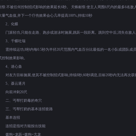
献祭:不被任何控制招式影响的效果延长6秒。 天蛛献祭:使主人周围6尺内的最多6名敌人
大量气血值,并下一个疗伤效果会心几率提高100%,持续10秒
2、化蝶
门派轻功,只能在走路、跑步或游泳时施展,跳跃一段距离。跳到空中后,消失在敌人
3、千蝶吐瑞
需持续运功,8秒内每0.5秒为半径20尺范围内气血百分比最低的一名小队或团队成
式控制效果影响。
4、迷心蛊
对友方目标施展,使其不被控制招式影响,持续8秒,60秒调息,目标20秒内无法再次
5、聂云逐月
向前冲刺20尺
二、丐帮打奶毒的奇穴
三、丐帮打奶的基本连招套路
基本连招
连招是指对方能按出技能
拨狗+龙跃+拨狗=亢龙