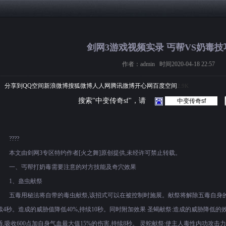
剑网3游戏视频实录 丐帮VS奶毒技
作者：admin 时间2020-04-18 22:57
分享到
QQ空间
新浪微博
搜狐微博
人人网
腾讯微博
开心网
百度空间
2.9K
搜索"中变传奇sf"，请
????
本文由剑网3专区特约作者[火之舞]原创提供,未经许可禁止转载。
一、丐帮打奶毒需要注意的对方技能及奇穴效果
1、蛊虫献祭
五毒用秘法将自带的毒虫献祭,该招式可以在被控制时施展。献祭将解除五毒自身的
续4秒。造成的威胁值降低40%,持续10秒。同时附加效果 圣蝎献祭:造成的威胁降低的
盾,吸收600点加自身气血最大值15%的伤害,持续8秒。 灵蛇献祭:使主人毒性内功攻击力