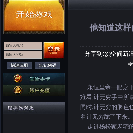
他知道这样
分享到
QQ空间
新
搜
永恒皇帝一眼之下
难看,计无穷手中所
同时,计无穷的脸色
着计无穷跪了下来
走进杨松家老宅的