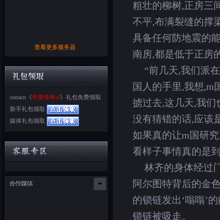
粗壮的柳树,正房三
不平,布满裂缝的撑
具备任何防地震的能
查看更多服务器
南房,都是低于正房
“前几天,我们派
国人的手里,我想,
sunacn《
中变传奇sf
》礼包免费领取
掳过去,这几天,我
新手礼包领取
没有猜错的话,应该
媒体礼包领取
如果真的让m国研究
看样子事情真的是
林齐的身体经过
阿尔图特背后的金
的锁链发出‘嗡嗡’
锁链被吸走。