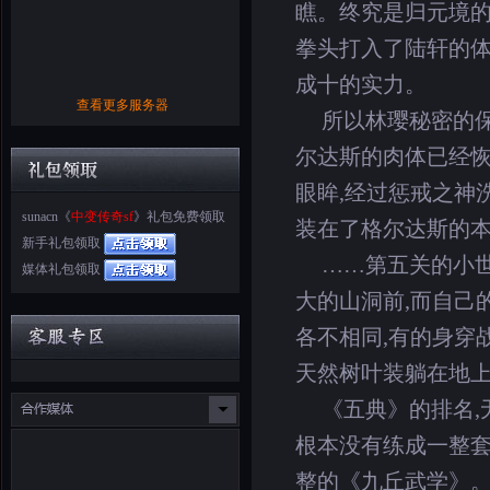
瞧。终究是归元境的
拳头打入了陆轩的体
成十的实力。
查看更多服务器
所以林璎秘密的保
尔达斯的肉体已经
眼眸,经过惩戒之神
sunacn《
中变传奇sf
》礼包免费领取
装在了格尔达斯的
新手礼包领取
……第五关的小世
媒体礼包领取
大的山洞前,而自己
各不相同,有的身穿
天然树叶装躺在地
《五典》的排名,
根本没有练成一整套
整的《九丘武学》。