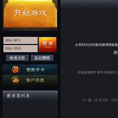
分享到
QQ空间
新浪微博
搜狐微
搜
升级速成教学 新手剑圣教学
上一篇：
真·高清化 《