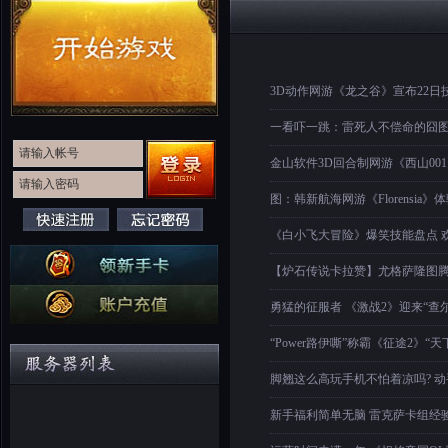
3D动作网游《龙之谷》宣布22日
一看吓一跳：雷死人不偿命的囧图集(
金山软件3D回合制网游《西山00
图：韩新航海网游《Florensia》
《白小飞大冒险》爆笑技能盘点 
【炉石传说卡拉赞】尤格萨隆图腾
勇猛的征服者 《激战2》迎来“查
“Power路伊嘶”称霸《征途2》“
脚翘这么高玩手机不怕着凉吗? 
新手福利简单无脑 雷克萨卡组经