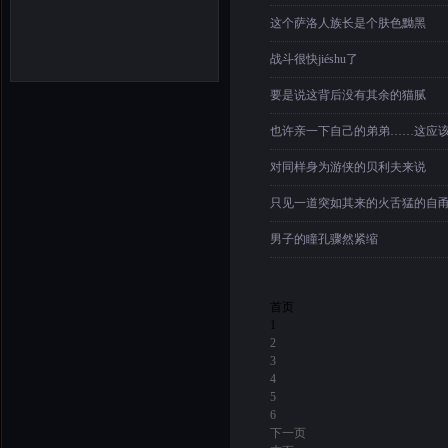
这个萨洛人族长是个肤色黝黑
战斗很快jiéshu了
要是说这背后没有其余的猫腻
也许亲一下自己的弟弟……这应该
对同样身为游侠的贝利夫来说
只见一道突如其来的火舌猛的自
男子的瞳孔骤然紧缩
首页
1
2
3
4
5
6
下一页