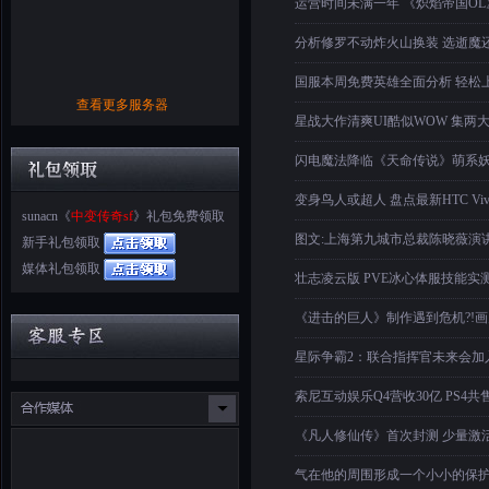
运营时间未满一年 《炽焰帝国O
分析修罗不动炸火山换装 选逝魔
国服本周免费英雄全面分析 轻松
查看更多服务器
星战大作清爽UI酷似WOW 集两
闪电魔法降临《天命传说》萌系
变身鸟人或超人 盘点最新HTC Viv
sunacn《
中变传奇sf
》礼包免费领取
图文:上海第九城市总裁陈晓薇演
新手礼包领取
媒体礼包领取
壮志凌云版 PVE冰心体服技能实
《进击的巨人》制作遇到危机?!
星际争霸2：联合指挥官未来会加
索尼互动娱乐Q4营收30亿 PS4共
《凡人修仙传》首次封测 少量激
气在他的周围形成一个小小的保