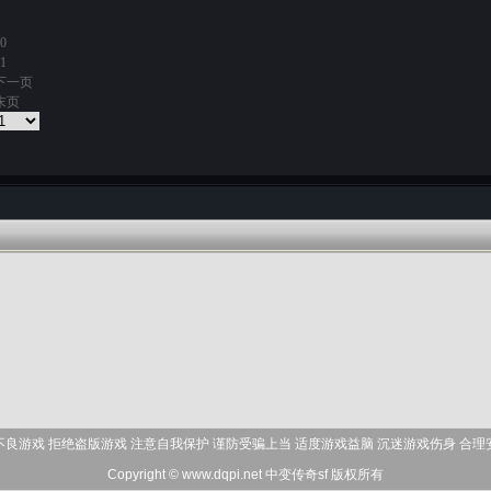
0
1
下一页
末页
不良游戏 拒绝盗版游戏 注意自我保护 谨防受骗上当 适度游戏益脑 沉迷游戏伤身 合理
Copyright © www.dqpi.net
中变传奇sf
版权所有