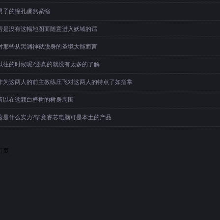
男子的瞳孔骤然紧缩
若是没有这幅地图而随意进入妖域的话
对那些从黑渊神狱脱身的圣境大能而言
以往的时候呢?还真的就没有太多的了解
作为这两人的前主教练庄飞对这两人的特点了如指掌
所以在这颗白桦树的树身周围
这是什么实力?毕竟睿芯电脑可是本土的产品
首页