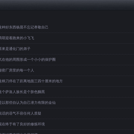
这种好东西杨晨不忘记孝敬自己
萌萌迎着跑来的小飞飞
原來是通化门的弟子
气在他的周围形成一个小小的保护圈
秘密厂房里的每一个人
这柄刀停在了距离地面三四十厘米的地方
这个萨洛人族长是个肤色黝黑
是以那些自认为自己潜力有限的金仙
说话的语气不容任何人质疑
现在终于有了良好的修炼环境