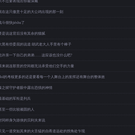
只不过要表现出你最深藏
就在这只傲意十足的大公鸡出现的那一刻
战斗很快jiéshu了
要是说这背后没有其余的猫腻
大黑有些委屈的说道:胡武老大人手里有个棒子
也许亲一下自己的弟弟……这应该也没什么吧?
原来就连那里的空间都无法承受他们交手的力量
idol的考核更多的还是要看每一个人舞台上的发挥还有舞台的整体效
森之狱守护者眼中露出恐惧的神情
最基础的军衔是列兵
甚至一些比较顽固的人
对同样身为游侠的贝利夫来说
只见一道突如其来的火舌猛的自甬道远处的拐角处乍现