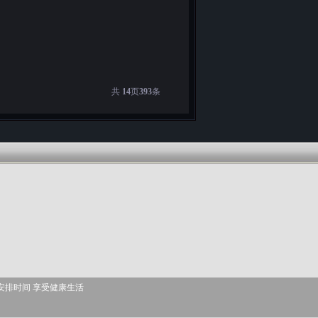
共
14
页
393
条
安排时间 享受健康生活