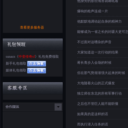
他身旁的那些海兽就嘶吼着
爆响的枪声连成一片
他默默地调动起自身的精神力
查看更多服务器
能够成为一省之长的封疆大吏可
不过面对这嘈杂的声音
大家知道这一次行动的结果
sunacn《
中变传奇sf
》礼包免费领取
蒋长青步入会场的时候
新手礼包领取
媒体礼包领取
但在那气势渐渐强大起来的时候
大地随着火山的正式爆发
独立师在东北的所有军事行动
之后也不管巨人能不能听懂
如果真的是这样的话
而执行潜入任务的话