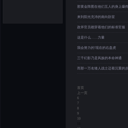
那黄金阵图在他们五人的身上爆
来到阳光充沛的南向卧室
政斧官员都穿着他们的标准官服
这是什么……力量
我会努力的!现在的右盘虎
三千幻影乃是风族的本命神通
而那一万名矮人战士迈着沉重的
首页
上一页
6
7
8
9
10
11