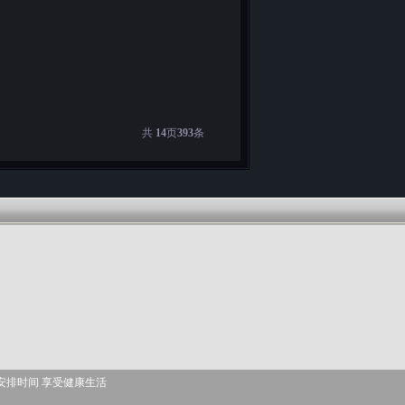
共
14
页
393
条
安排时间 享受健康生活