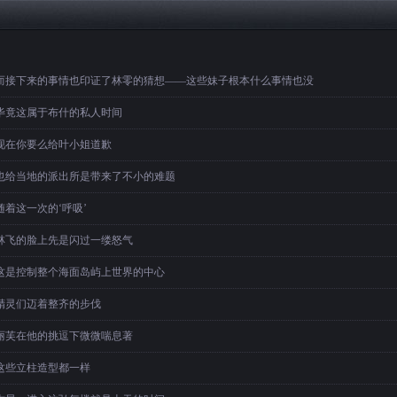
而接下来的事情也印证了林零的猜想——这些妹子根本什么事情也没
毕竟这属于布什的私人时间
现在你要么给叶小姐道歉
也给当地的派出所是带来了不小的难题
随着这一次的‘呼吸’
林飞的脸上先是闪过一缕怒气
这是控制整个海面岛屿上世界的中心
精灵们迈着整齐的步伐
丽芙在他的挑逗下微微喘息著
这些立柱造型都一样