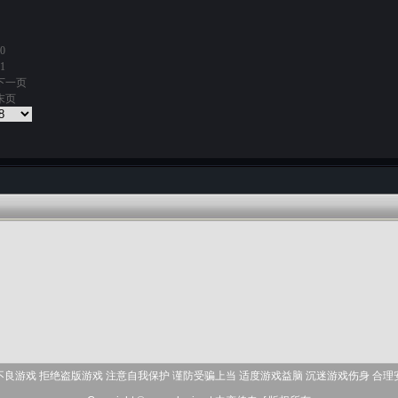
0
1
下一页
末页
不良游戏 拒绝盗版游戏 注意自我保护 谨防受骗上当 适度游戏益脑 沉迷游戏伤身 合理