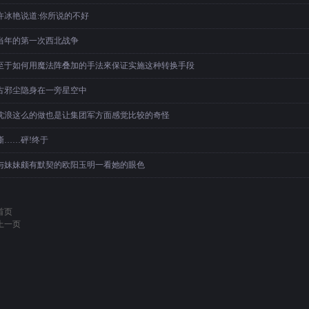
许冰艳说道:你所说的不好
当年的第一次西北战争
至于如何用魔法阵叠加的手法來保证实施这种转换手段
古邪尘隐身在一旁星空中
沈浪这么的做也是让集团军方面感觉比较的奇怪
嘶……砰!终于
与妹妹颇有默契的欧阳玉明一看她的眼色
首页
上一页