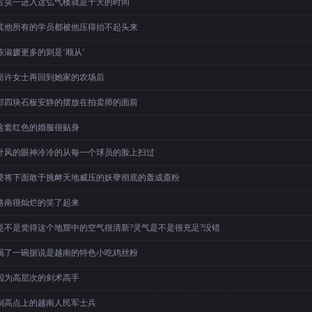
古昊一进入这弘气楼就是十天的时间
其他所有的学员都被他压得抬不起头来
陈淑媛更多的则是‘顺从’
而许女士再回到她家的农场后
那四块石板安静的摆放在拍卖师的面前
这套红色的婚服很贴身
叶风的眼神冷冷的从每一个球员的脸上扫过
要将下面敢于挑衅天地威压的妖孽彻底的轰成齑粉
格南很灿烂的笑了起来
是不是觉得这个地窟中的空气很清新?灵气是不是很充足?没错
喝了一碗据说是越南的特色小吃鸡丝粉
因为高层次的剑术高手
制高点上的越南人民军士兵